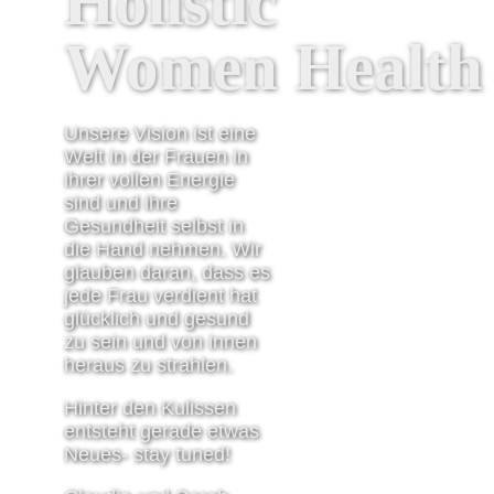
Holistic
Women Health
Unsere Vision ist eine
Welt in der Frauen in
ihrer vollen Energie
sind und ihre
Gesundheit selbst in
die Hand nehmen. Wir
glauben daran, dass es
jede Frau verdient hat
glücklich und gesund
zu sein und von innen
heraus zu strahlen.
Hinter den Kulissen
entsteht gerade etwas
Neues- stay tuned!